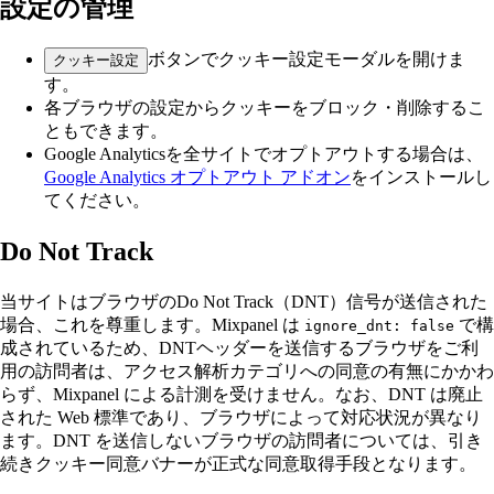
設定の管理
ボタンでクッキー設定モーダルを開けま
クッキー設定
す。
各ブラウザの設定からクッキーをブロック・削除するこ
ともできます。
Google Analyticsを全サイトでオプトアウトする場合は、
Google Analytics オプトアウト アドオン
をインストールし
てください。
Do Not Track
当サイトはブラウザのDo Not Track（DNT）信号が送信された
場合、これを尊重します。Mixpanel は
で構
ignore_dnt: false
成されているため、DNTヘッダーを送信するブラウザをご利
用の訪問者は、アクセス解析カテゴリへの同意の有無にかかわ
らず、Mixpanel による計測を受けません。なお、DNT は廃止
された Web 標準であり、ブラウザによって対応状況が異なり
ます。DNT を送信しないブラウザの訪問者については、引き
続きクッキー同意バナーが正式な同意取得手段となります。