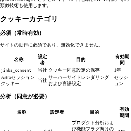
類似技術も使用します。
クッキーカテゴリ
必須（常時有効）
サイトの動作に必須であり、無効化できません。
設定
有効期
名称
目的
者
間
当社
クッキー同意設定の保存
1年
jinba_consent
Astroセッション
サーバーサイドレンダリング
セッシ
当社
クッキー
および言語設定
ョン
分析（同意が必要）
有効
名称
設定者
目的
期間
プロダクト分析およ
び機能フラグ向けの