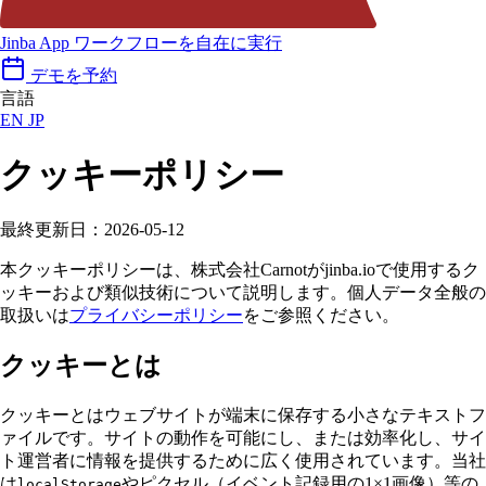
Jinba App
ワークフローを自在に実行
デモを予約
言語
EN
JP
クッキーポリシー
最終更新日：2026-05-12
本クッキーポリシーは、株式会社Carnotがjinba.ioで使用するク
ッキーおよび類似技術について説明します。個人データ全般の
取扱いは
プライバシーポリシー
をご参照ください。
クッキーとは
クッキーとはウェブサイトが端末に保存する小さなテキストフ
ァイルです。サイトの動作を可能にし、または効率化し、サイ
ト運営者に情報を提供するために広く使用されています。当社
は
やピクセル（イベント記録用の1×1画像）等の
localStorage