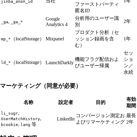
当社
1年
jinba_anon_id
ファーストパーティ
匿名ID
分析用のユーザー識
Google
2年
,
_ga
_ga_*
Analytics 4
別
プロダクト分析（セ
（localStorage）
Mixpanel
ッション録画を含
1年
mp_*
む）
セッ
機能フラグ配信およ
ショ
（localStorage）
LaunchDarkly
ld_*
びユーザー帰属
ン／
永続
マーケティング（同意が必要）
有効
名称
設定者
目的
期間
,
li_sugr
コンバージョン測定お
最長
,
LinkedIn
UserMatchHistory
よびリマーケティング
2年
,
等
bcookie
lang