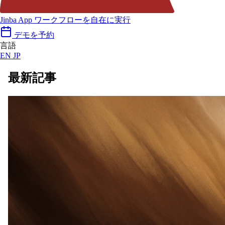
Jinba App
ワークフローを自在に実行
デモを予約
言語
EN
JP
最新記事