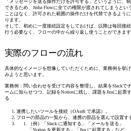
「メッセージを送る操作だけを許可する」というように、制
できるため、Jinba Flowに全ての権限が渡されてしまうとい
ことはなく、許可された範囲の操作だけを代替できるように
ります。
そして、初めに一度接続設定をしておけば、以降は毎回接続
行う必要なく、フローの中から繰り返し使うことができます
実際のフローの流れ
具体的なイメージを想像していただくために、業務例を挙げ
みようと思います。
業務例：問い合わせを受けて内容を整理し、結果をSlackで
ームに知らせつつ、記録をNotionに残し、課題をJiraに起票
る
連携したいツールを接続（OAuth で承認）。
フローの部品の一覧から、連携の部品を選んで設置す
（例）「Slack に通知する」「メールを送る」
「Notion を更新する」「Jira に起票する」など