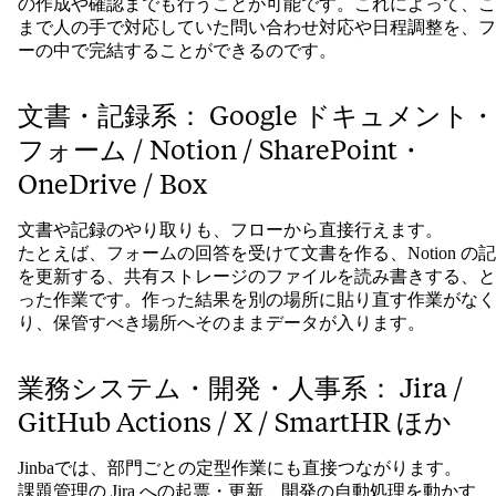
の作成や確認までも行うことが可能です。これによって、こ
まで人の手で対応していた問い合わせ対応や日程調整を、フ
ーの中で完結することができるのです。
文書・記録系： Google ドキュメント・
フォーム / Notion / SharePoint・
OneDrive / Box
文書や記録のやり取りも、フローから直接行えます。
たとえば、フォームの回答を受けて文書を作る、Notion の
を更新する、共有ストレージのファイルを読み書きする、と
った作業です。作った結果を別の場所に貼り直す作業がなく
り、保管すべき場所へそのままデータが入ります。
業務システム・開発・人事系： Jira /
GitHub Actions / X / SmartHR ほか
Jinbaでは、部門ごとの定型作業にも直接つながります。
課題管理の Jira への起票・更新、開発の自動処理を動かす