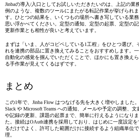
Jinbaの導入/入口としてお試しいただきたいのは、上記の業
例のような、複数のツールにまたがる転記作業が挙げられま
す。ひとつの結果を、いくつもの場所へ書き写している業務
思い浮かべてください。定型の通知、定型の起票、定型の記
更新作業とも相性が良いと考えています。
まずは「いま、人がコピペしている1工程」をひとつ選び、
れを連携の部品に置き換えてみることをおすすめします。一
自動化の感覚を掴んでいただくことで、ほかにも置き換えら
る手作業が見えてくるはずです。
まとめ
この1年で、Jinba Flow はつなげる先を大きく増やしました
Slack や Microsoft Teams への通知、メールや予定の調整、文
や記録の更新、課題の起票まで、簡単に行えるようになりま
た。接続はOAuth連携を採用しており、はじめに一度設定を
るだけでよく、許可した範囲だけに接続するよう組織単位で
理。